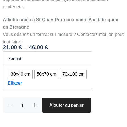
d’intérieur.
Affiche créée à St-Quay-Portrieux sans IA et fabriquée
en Bretagne
Vous désirez un format sur mesure ? Contactez-moi, on peut
tout faire !
21,00
€
46,00
€
–
quantité
Plage
Format
de
de
Plage
prix :
de
30x40 cm
50x70 cm
70x100 cm
Penfoul
21,00 €
|
Effacer
à
Landunvez
46,00 €
Ajouter au panier