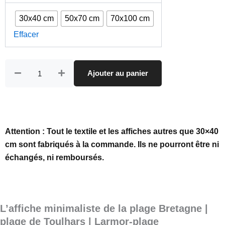
Plage
prix :
de
30x40 cm
50x70 cm
70x100 cm
Toulhars
21,00 €
|
Effacer
à
Larmor-
46,00 €
plage
Ajouter au panier
Attention : Tout le textile et les affiches autres que 30×40
cm sont fabriqués à la commande. Ils ne pourront être ni
échangés, ni remboursés.
L’affiche minimaliste de la plage Bretagne |
plage de Toulhars | Larmor-plage