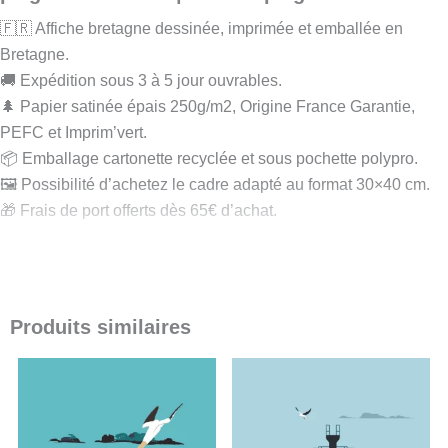
🇫🇷 Affiche bretagne dessinée, imprimée et emballée en
Bretagne.
🚚 Expédition sous 3 à 5 jour ouvrables.
🌲 Papier satinée épais 250g/m2, Origine France Garantie,
PEFC et Imprim’vert.
📦 Emballage cartonette recyclée et sous pochette polypro.
🖼️ Possibilité d’achetez le cadre adapté au format 30×40 cm.
🎁 Frais de port offerts dès 65€ d’achat.
L’affiche Bretagne : une décoration murale au
style minimaliste
Vous cherchez à capturer l’essence de vos vacances ou à offrir
Produits similaires
un
cadeau breton
unique ? Mes créations sont conçues pour
Plage
Plage
Ce
Ce
transformer vos souvenirs en véritables objets d’art. Que ce soit
de
de
produit
produit
prix :
prix :
cette affiche ou tout autre recoin de notre beau littoral, chaque
21,00 €
21,00 €
a
a
poster Bretagne
est une célébration de la clarté et de la
à
à
plusieurs
plusieurs