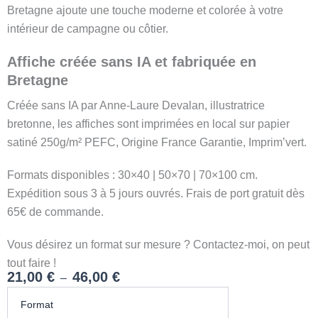
Bretagne ajoute une touche moderne et colorée à votre
intérieur de campagne ou côtier.
Affiche créée sans IA et fabriquée en
Bretagne
Créée sans IA par Anne-Laure Devalan, illustratrice
bretonne, les affiches sont imprimées en local sur papier
satiné 250g/m² PEFC, Origine France Garantie, Imprim’vert.
Formats disponibles : 30×40 | 50×70 | 70×100 cm.
Expédition sous 3 à 5 jours ouvrés. Frais de port gratuit dès
65€ de commande.
Vous désirez un format sur mesure ? Contactez-moi, on peut
tout faire !
21,00
€
46,00
€
–
quantité
Plage
Format
de
de