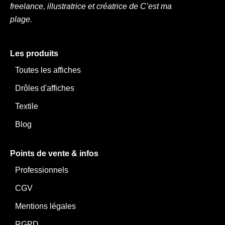
m
freelance, illustratrice et créatrice de C’est ma
Note importante : Les photos de mise en situation sont des
plage.
suggestions de présentation. Les couleurs peuvent varier légèrement
selon les réglages de votre écran, et les cadres ne sont pas inclus
sauf mention contraire.
Les produits
Toutes les affiches
Drôles d'affiches
Textile
Blog
Points de vente & infos
Professionnels
CGV
Mentions légales
RGPD