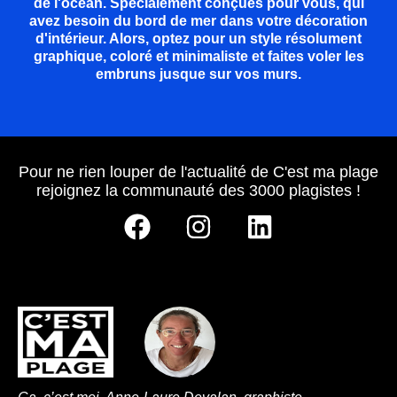
de l'océan. Spécialement conçues pour vous, qui
avez besoin du bord de mer dans votre décoration
d'intérieur. Alors, optez pour un style résolument
graphique, coloré et minimaliste et faites voler les
embruns jusque sur vos murs.
Pour ne rien louper de l'actualité de C'est ma plage
rejoignez la communauté des 3000 plagistes !
F
I
L
a
n
i
c
s
n
e
t
k
b
a
e
o
g
d
o
r
i