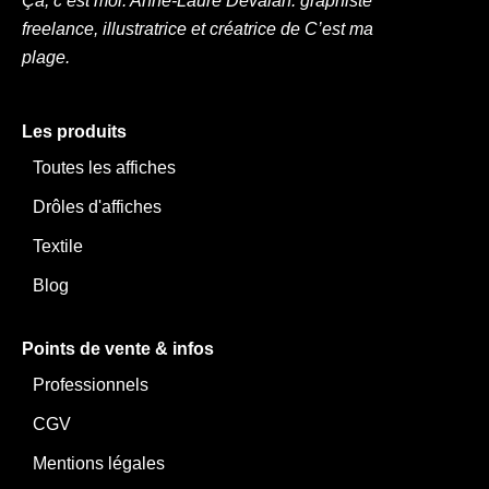
k
a
n
Ça, c’est moi. Anne-Laure Devalan. graphiste
m
freelance, illustratrice et créatrice de C’est ma
plage.
Les produits
Toutes les affiches
Drôles d'affiches
Textile
Blog
Points de vente & infos
Professionnels
CGV
Mentions légales