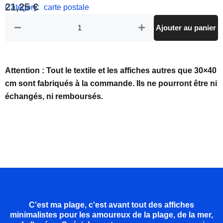
21,25
€
Category:
carte postale
quantité
Ajouter au panier
de
Lot
de
25
CP
Attention : Tout le textile et les affiches autres que 30×40
|
cm sont fabriqués à la commande. Ils ne pourront être ni
Grève
échangés, ni remboursés.
de
l'Isnain
|
Saint-
Quay-
Px
C'est ma plage, c'est avant tout des affiches
minimalistes pour les amoureux de la plage, de la mer,