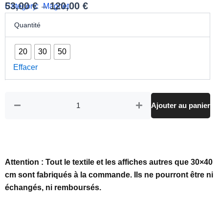
53,00
€
120,00
€
Category:
Magnet
–
quantité
Plage
Quantité
de
de
Lot
prix :
de
20
30
50
Magnets
53,00 €
|
Effacer
à
Carte
120,00 €
de
Ouessant
Ajouter au panier
Attention : Tout le textile et les affiches autres que 30×40
cm sont fabriqués à la commande. Ils ne pourront être ni
échangés, ni remboursés.