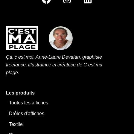
a
n
i
c
s
n
e
t
k
b
a
e
o
g
d
o
r
i
k
a
n
Ça, c’est moi. Anne-Laure Devalan. graphiste
m
freelance, illustratrice et créatrice de C’est ma
plage.
Les produits
Toutes les affiches
Drôles d'affiches
Textile