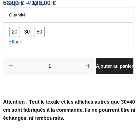
53,00
€
120,00
€
Category:
Magnet
–
quantité
Plage
Quantité
de
de
Lot
prix :
de
20
30
50
Magnets
53,00 €
|
Effacer
à
Plage
120,00 €
de
la
falaise
Ajouter au panier
|
Guidel
Attention : Tout le textile et les affiches autres que 30×40
cm sont fabriqués à la commande. Ils ne pourront être ni
échangés, ni remboursés.