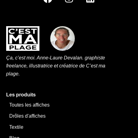
a
n
i
c
s
n
e
t
k
b
a
e
o
g
d
o
r
i
k
a
n
Ça, c’est moi. Anne-Laure Devalan. graphiste
m
freelance, illustratrice et créatrice de C’est ma
plage.
Les produits
Toutes les affiches
Drôles d'affiches
Textile