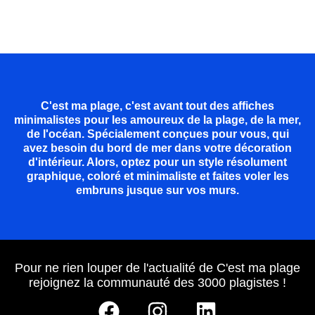
C'est ma plage, c'est avant tout des affiches
minimalistes pour les amoureux de la plage, de la mer,
de l'océan. Spécialement conçues pour vous, qui
avez besoin du bord de mer dans votre décoration
d'intérieur. Alors, optez pour un style résolument
graphique, coloré et minimaliste et faites voler les
embruns jusque sur vos murs.
Pour ne rien louper de l'actualité de C'est ma plage
rejoignez la communauté des 3000 plagistes !
F
I
L